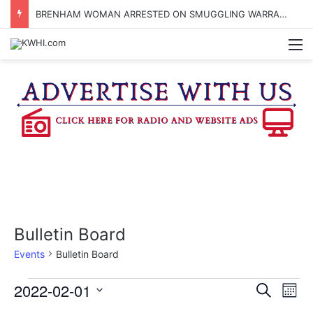
BRENHAM WOMAN ARRESTED ON SMUGGLING WARRANT
M
Bulletin Board
Events
Bulletin Board
Events
2022-02-01
E
E
S
M
e
v
S
o