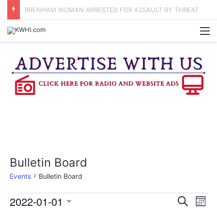
BRENHAM WOMAN ARRESTED FOR ASSAULT BY THREAT
M
Bulletin Board
Events
Bulletin Board
Events
2022-01-01
E
E
S
M
e
v
S
o